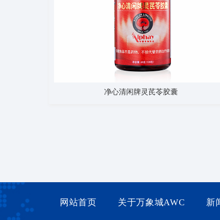
净心清闲牌灵芪苓胶囊
网站首页
关于万象城AWC
新