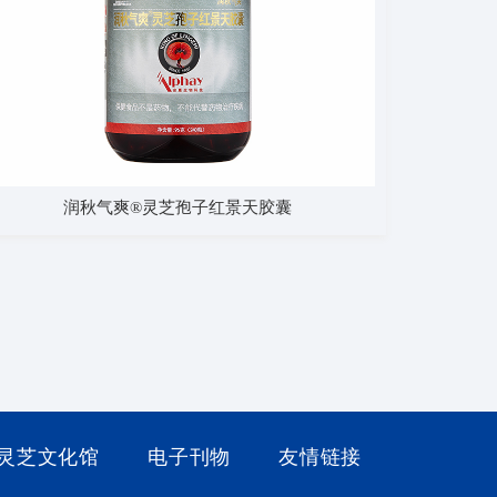
润秋气爽®灵芝孢子红景天胶囊
灵芝文化馆
电子刊物
友情链接