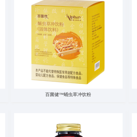
百菌健™蛹虫草冲饮粉