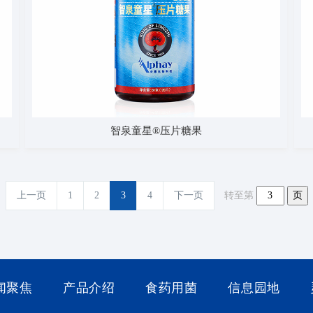
智泉童星®压片糖果
上一页
1
2
3
4
下一页
转至第
闻聚焦
产品介绍
食药用菌
信息园地