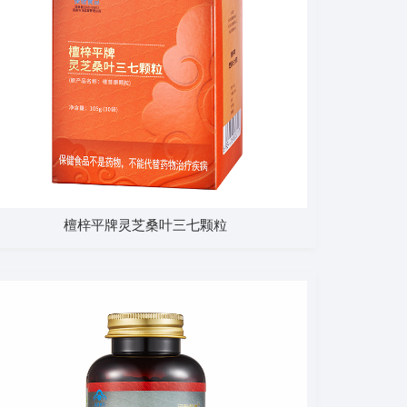
檀梓平牌灵芝桑叶三七颗粒