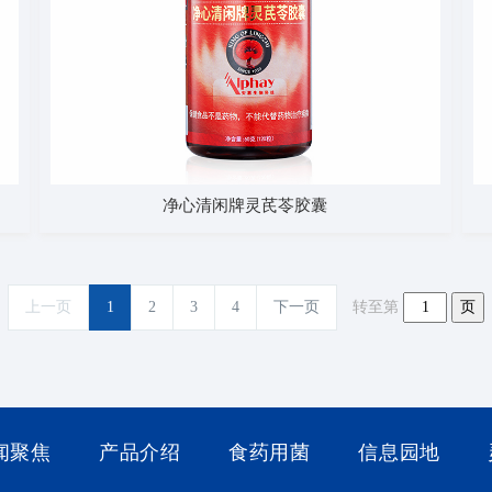
净心清闲牌灵芪苓胶囊
上一页
1
2
3
4
下一页
转至第
闻聚焦
产品介绍
食药用菌
信息园地