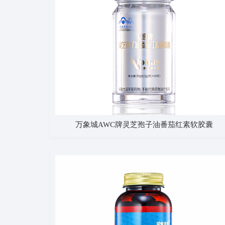
万象城AWC牌灵芝孢子油番茄红素软胶囊