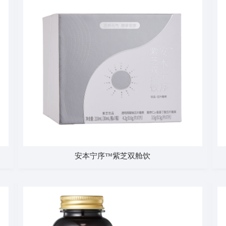
安本宁序™紫芝双舱饮