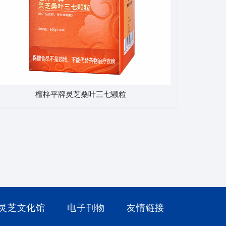
檀梓平牌灵芝桑叶三七颗粒
灵芝文化馆
电子刊物
友情链接