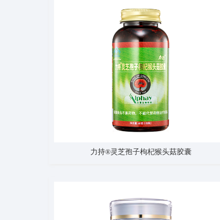
力持®灵芝孢子枸杞猴头菇胶囊