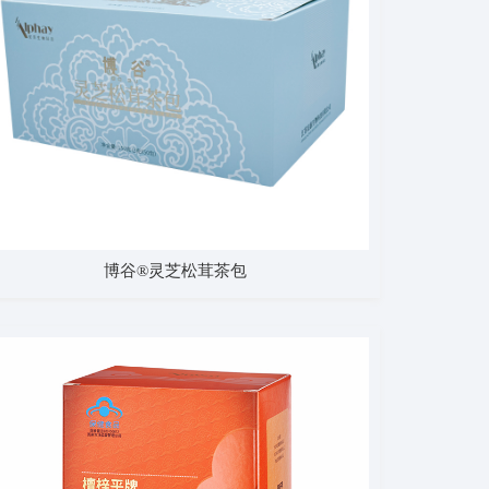
博谷®灵芝松茸茶包