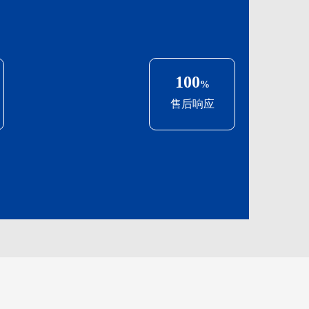
100
%
售后响应