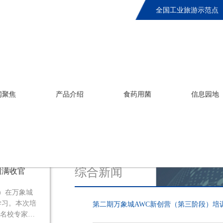
全国工业旅游示范点
闻聚焦
产品介绍
食药用菌
信息园地
GENERAL NEWS
综合新闻
圆满收官
段）在万象城
学习。本次培
第二期万象城AWC新创营（第三阶段）培
、名校专家指