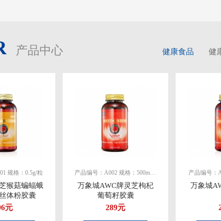
R
产品中心
健康食品
健
1 规格：0.5g/粒
产品编号：A002 规格：500mg/粒
产品编号：A0
芝猴菇蝙蝠蛾
万象城AWC牌灵芝枸杞
万象城A
丝体粉胶囊
葡萄籽胶囊
96元
289元