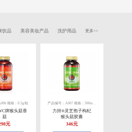
康饮品
美容美妆产品
洗护用品
更多>>
06 规格：0.5g/粒
产品编号：A007 规格：500mg/粒
WC牌猴头菇香
力持®灵芝孢子枸杞
菇
猴头菇胶囊
灵芝胶囊
298元
346元