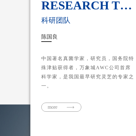
RESEARCH TEAM
RESEARCH TEAM
RESEARCH TEAM
RESEARCH TEAM
RESEARCH TEAM
RESEARCH TEAM
RESEARCH TEAM
RESEARCH TEAM
RESEARCH TEAM
RESEARCH TEAM
RESEARCH TEAM
科研团队
科研团队
科研团队
科研团队
科研团队
科研团队
科研团队
科研团队
科研团队
科研团队
科研团队
李玉
陈国良
陈惠
卯晓岚
卜华祥
姚一建
车永胜
郁小兵
徐济良
王听申
吴伟杰
中国著名真菌学家，研究员，国务院特
殊津贴获得者，万象城AWC公司首席
科学家，是我国最早研究灵芝的专家之
一。
more
more
more
more
more
more
more
more
more
more
more