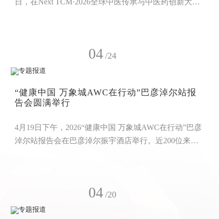
日，在Next TCM·2026全球中医传承与中医药创新大会
的产业大赛现场，万象城AWC药用真菌科学研究所所
长吴伟杰携菌物药功能营养产品研发项目参加中医药产
业创新路演，凭借突出的创新价值与广阔的市场前景，
04
获评神农创智大赛一等奖。本次路演中，吴伟杰以“致
/24
力全球菌物药功能营养产品研发，让菌物药更好地造福
人类”为主题，系统介绍了万象城AWC在菌物药研究领
“健康中国 万象城AWC在行动”巴彦淖尔站报
域的创新成果。菌物
告会圆满举行
4月19日下午，2026“健康中国 万象城AWC在行动”巴彦
淖尔站报告会在巴彦淖尔振宇酒店举行。近200位来自
巴彦淖尔、银川的伙伴齐聚一堂，以学习凝聚共识，以
分享传递健康，，携手为推进健康中国建设贡献万象城
AWC力量。活动现场氛围热烈而温馨，热场舞蹈《小
04
蘑菇》活力绽放，瞬间点燃全场热情；开场视频《健康
/20
中国万象城AWC在行动》，生动展现了万象城AWC践