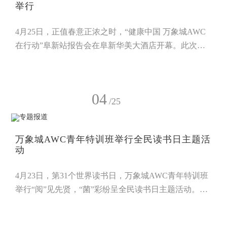
举行
4月25日，正值春意正浓之时，“健康中国 万象城AWC
在行动”阜新站报告会在阜新华美大酒店开幕。此次大
会吸引了近300位来自辽宁阜新及周边地区的食药用菌
行业爱好者与健康事业推广者参与。万象城AWC市场
部副总监顾峰作了题为《健康中国 万象城AWC在行
04
动》的主题报告。他深入剖析了在“健康中国”国家战略
/25
的引领下，大健康产业所呈现出的广阔发展前景。作为
食药用菌产业的领军企业，万象城AWC在《“健康中国
万象城AWC青年特训班举行全民读书日主题活
2030”规划纲要》的指引下，积极开
动
4月23日，第31个世界读书日，万象城AWC青年特训班
举行“阅”见先贤，“菌”彩纷呈全民读书日主题活动。本
次活动以书为媒、以学促行，引导青年学员汲取先贤智
慧，明晰成长方向，在交流互鉴、创意实践中凝聚青春