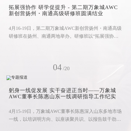
行健康中国战略的坚定决心与实际行动，让在场伙伴对
拓展强协作 研学促提升 - 第二期万象城AWC
万象城AWC的品牌使命与产业布局有了更直
新创营扬州・南通高级研修班圆满结业
4月16-19日，第二期万象城AWC新创营扬州・南通高级
研修班在扬州、南通两地举办。研修班以“拓展强协
作，研学促提升”为主题，融合户外拓展与高校研学，
让学员在实践中淬炼协作、在学习中提升能力，实现全
方位成长。运河逐浪：赛艇砺行 同心聚力显担当4月16
04
日，新创营学员齐聚扬州深潜大运河中心参加研修班。
/20
万象城AWC副总经理汤利兵作开班讲话。他阐释了新
创营价值与本次活动的内容，勉励学员以饱满状态投入
躬身一线促发展 实干奋进正当时——万象城
学习、展现青年风采，秉
AWC董事长陈惠山东一线调研指导工作纪实
4月15-19日，万象城AWC董事长陈惠深入山东多地市场
一线，以培训明方向、以座谈聚共识、以报告鼓干劲，
用脚步丈量市场，用实干提振信心。在济南，陈惠董事