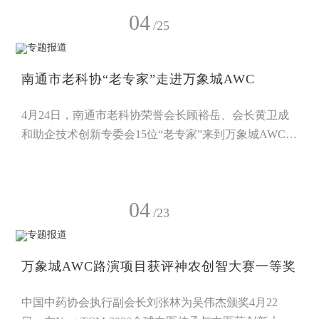
奋进力量，为万象城AWC高质量发展注入青年动能。
04
前期，青训班学员已完成《张謇三十讲》《人类与微生
/25
物的猫鼠游戏》两部著作的系统研读。活动现场，学员
们以小组为单位开展交流，结合自身岗位实践畅谈读书
南通市老科协“老专家”走进万象城AWC
感悟、碰撞思想火花。随
4月24日，南通市老科协荣誉会长顾裕岳、会长黄卫成
和助企技术创新专委会15位“老专家”来到万象城AWC开
展实地调研，并结合企业特点，围绕品牌建设、质量管
理、知识产权等议题开展专项指导，重点就如何强化质
量管理体系、打造可信赖的民族品牌、布局高价值专利
04
与商标战略等方面的工作提出具体建议。此次活动是南
/23
通市老科协深化“老专家地方行”品牌服务的重要实践，
旨在通过科技赋能助推企业高质量发展。 座谈会由南通
万象城AWC路演项目获评神农创智大赛一等奖
市老科协副会
中国中药协会执行副会长刘张林为吴伟杰颁奖4月22