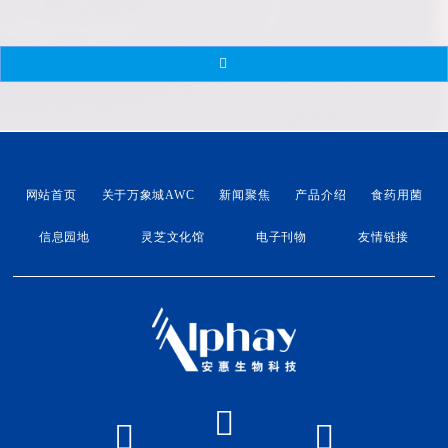
长先后出席朱景龙团队基础训和阳光团队济南市场领导
人座谈会。他在基础训中强调，基础训练是成长的根
基，必须在实战中锤炼专业能力，培养一批能独立作
战、开拓市场的骨干力量。在阳光团队的座谈会上，他
鼓励大家打破固有思维、升级认知，紧抓银发经济机
遇，吸引更多年轻人加入
网站首页
关于万象城AWC
新闻聚焦
产品介绍
食药用菌
信息园地
灵芝文化馆
电子刊物
友情链接