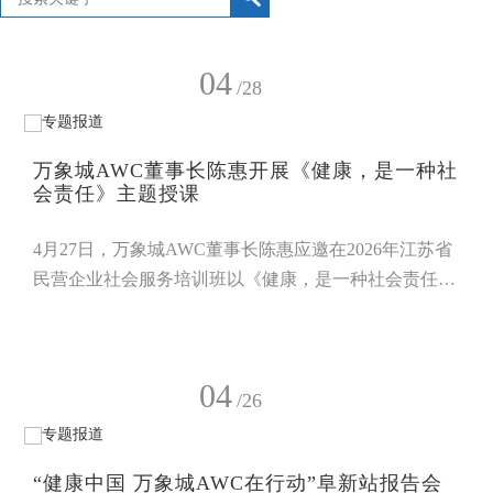
04
/28
万象城AWC董事长陈惠开展《健康，是一种社
会责任》主题授课
4月27日，万象城AWC董事长陈惠应邀在2026年江苏省
民营企业社会服务培训班以《健康，是一种社会责任》
为题进行授课，围绕民营企业履行社会责任的核心议
题，与来自全省工商联系统社会服务领域的50多位企业
家及代表展开深入交流。本次授课中，陈惠董事长
04
以“企业健康”与“企业家健康”为两大主线，串联起万象
/26
城AWC在社会责任领域的生动实践。他指出，企业健
康与企业家健康绝非企业内部的“私事”，而是关乎企业
“健康中国 万象城AWC在行动”阜新站报告会
存续发展的基石，更是民