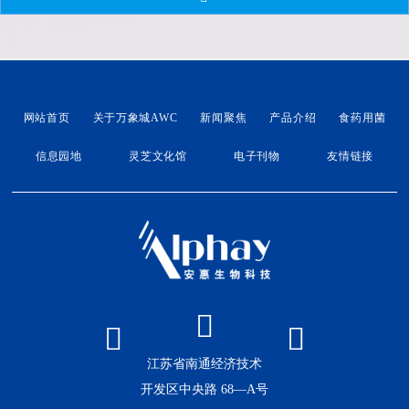
带领全体团员青年回望烽火峥嵘岁月，缅怀先烈不朽功
勋，以青春之名致敬英烈，以实干姿态锚定前行方向，
凝聚起万象城AWC青年聚力奋发、实干争先的青春合
力。松柏苍翠寄哀思，庄严肃穆祭忠魂。全体团员青
网站首页
关于万象城AWC
新闻聚焦
产品介绍
食药用菌
信息园地
灵芝文化馆
电子刊物
友情链接
江苏省南通经济技术
开发区中央路 68—A号