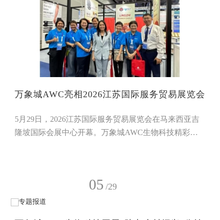
万象城AWC亮相2026江苏国际服务贸易展览会
5月29日，2026江苏国际服务贸易展览会在马来西亚吉
隆坡国际会展中心开幕。万象城AWC生物科技精彩亮
相，集中展示中医药文化与大健康领域的创新成果，吸
引了众多国际客商与嘉宾驻足交流。万象城AWC生物
科技副总经理汤利兵带队参展，万象城AWC马来西亚
05
经销商代表在展会现场积极参与接待与交流，展现了当
/29
地团队的热情与凝聚力。展会期间，马来西亚旅游局副
局长李泰康、马来西亚通讯部副部长张念群亲临万象城