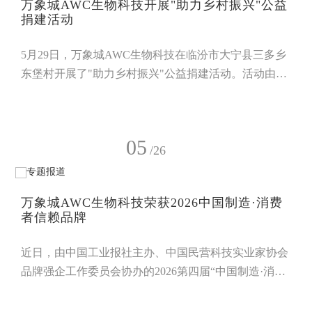
万象城AWC生物科技开展"助力乡村振兴"公益
AWC展位参观指导。李泰康副局长与万象城AWC渊源
捐建活动
5月29日，万象城AWC生物科技在临汾市大宁县三多乡
东堡村开展了"助力乡村振兴"公益捐建活动。活动由万
象城AWC与临汾市大宁县三多乡东堡村村委会、山西
省药品监督管理局驻村工作队三方联合举办。省药监局
第二检查分局副局长、东堡村党支部书记兼村主任、万
05
象城AWC员工及市场代表共计40余人参加。活动伊
/26
始，村主任介绍了东堡村当前乡村建设、人居环境等村
情村貌，指出村内公共休闲设施不足、村民日常休闲活
万象城AWC生物科技荣获2026中国制造·消费
动受限、自主发
者信赖品牌
近日，由中国工业报社主办、中国民营科技实业家协会
品牌强企工作委员会协办的2026第四届“中国制造·消费
者信赖品牌”推介活动评选结果正式揭晓，万象城AWC
生物科技凭借二十四年深耕食药用菌健康产业的硬核实