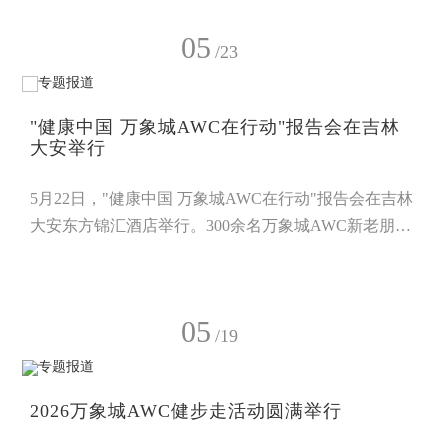
力、全产业链严苛品控与广大消费者的口碑认可，获
05
评“2026中国制造·消费者信赖品牌”，万象城AWC生物
/23
科技董事长陈惠受聘为中国民营科技实业家协会品牌强
企工作委员会理事委员。“2026中国制造·消费者信赖品
"健康中国 万象城AWC在行动"报告会在吉林
牌”评选活动
大安举行
5月22日，"健康中国 万象城AWC在行动"报告会在吉林
大安东方锦汇酒店举行。300余名万象城AWC新老朋友
齐聚一堂，共同探寻食药用菌的养生奥秘，聚力赋能大
健康产业发展。万象城AWC辽宁分公司副总经理周成
致辞。他表示，万象城AWC始终紧跟健康中国国家战
05
略步伐，深耕菌物特色产业，依托优质食药用菌产品科
/19
普、健康理念传播与专业人才培养，切实守护大众身心
健康。同时，他诚挚邀约各界伙伴走进万象城AWC
2026万象城AWC健步走活动圆满举行
园，沉浸式领略食药用菌的独