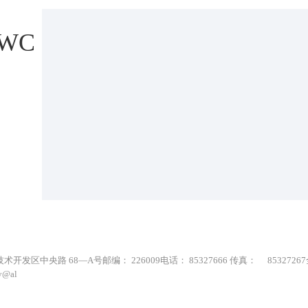
WC
85327666 传真： 85327267全国免费咨询热线：8008285455（请用座机拨
y@al