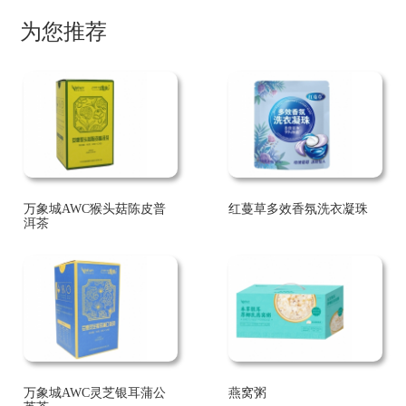
为您推荐
万象城AWC猴头菇陈皮普
红蔓草多效香氛洗衣凝珠
洱茶
万象城AWC灵芝银耳蒲公
燕窝粥