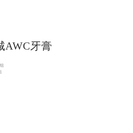
城AWC牙膏
/组
组