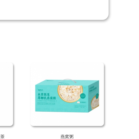
英茶
燕窝粥