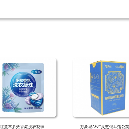
红蔓草多效香氛洗衣凝珠
万象城AWC灵芝银耳蒲公